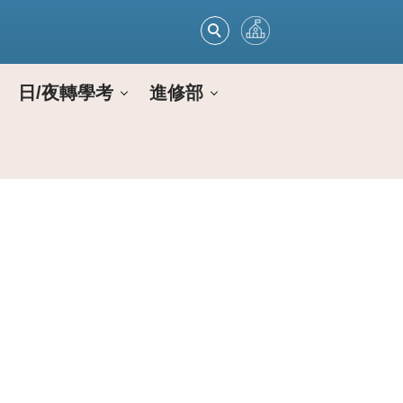
日/夜轉學考
進修部