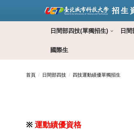
跳
招生
到
主
要
日間部四技(單獨招生)
日間
內
容
區
國際生
首頁
日間部四技
四技運動績優單獨招生
※
運動績優資格