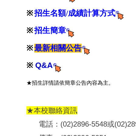
※
招生名額/成績計算方式
※
招生
簡章
※
最新相關公告
※
Q&A
★招生詳情請依簡章公告內容為主
。
★本校聯絡資訊
電話：(02)2896-5548或(02)28