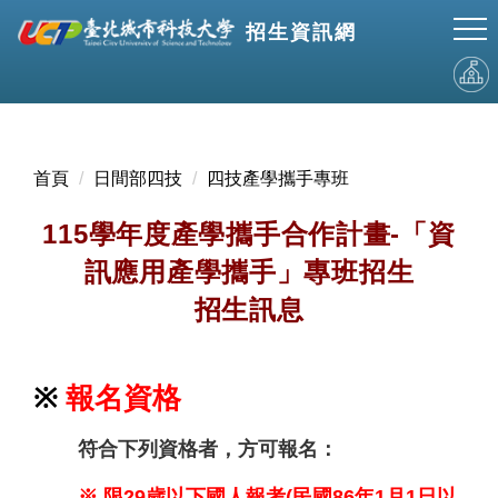
跳
招生資訊網
到
主
要
內
容
區
首頁
日間部四技
四技產學攜手專班
115學年度產學攜手合作計畫-「資
訊應用產學攜手」專班招生
招生訊息
※
報名資格
符合下列資格者，方可報名：
※
限29歲以下國人報考(民國86年1月1日以