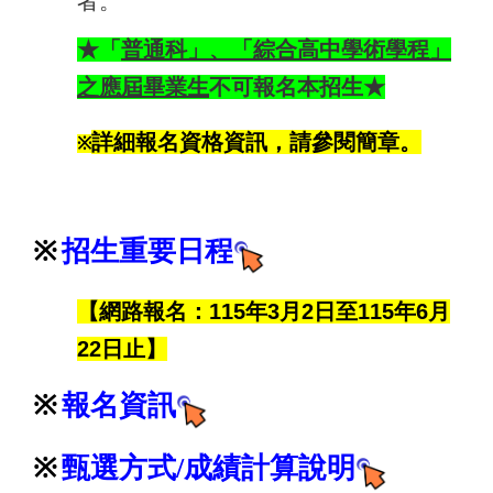
者。
★「
普通科」、「綜合高中學術學程」
之應屆畢業生
不可報名本招生★
詳細報名資格資訊，請參閱簡章。
※
※
招生
重要日程
【網路報名：115年3月2日至115年6月
22日止】
※
報名資訊
※
甄選方式
/
成績計算說明