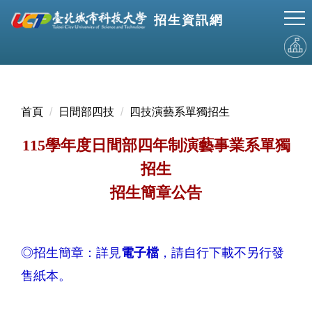
跳
招生資訊網
到
主
要
內
容
區
首頁
日間部四技
四技演藝系單獨招生
115學年度日間部四年制演藝事業系單獨
招生
招生簡章公告
◎招生簡章：詳見
電子檔
，請自行下載不另行發
售紙本。