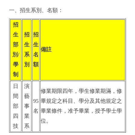
一、招生系別、名額：
招
生
招
招
部
生
生
備註
別/
系
名
學
別
額
制
日
演
修業期限四年，學生修業期滿，修
間
藝
95
畢規定之科目、學分及其他規定之
部
事
名
畢業條件，准予畢業，授予學士學
四
業
位。
技
系