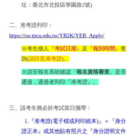
址：臺北市北投區學園路2號)
二、准考證列印：
https://sw.tpcu.edu.tw/YB2K/YEB_Apply/
※考生個人『
考試日期
』及『
報到時間
』查
詢(
請詳見准考證
)。
※請至報名系統確認「
報名資格審查
」是否
通過，通過者列印『准考證』。
三、請考生務必於考試當日攜帶：
1.『准考證(電子檔或列印紙本)』＋『身分
證正本』或其他貼有照片之『身分證明文件