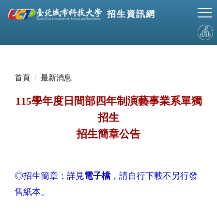
跳
招生資訊網
到
主
要
內
容
區
首頁
最新消息
115學年度日間部四年制演藝事業系單獨
招生
招生簡章公告
◎招生簡章：詳見
電子檔
，請自行下載不另行發
售紙本。