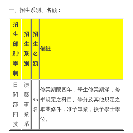
一、招生系別、名額：
招
生
招
招
部
生
生
備註
別/
系
名
學
別
額
制
日
演
修業期限四年，學生修業期滿，修
間
藝
95
畢規定之科目、學分及其他規定之
部
事
名
畢業條件，准予畢業，授予學士學
四
業
位。
技
系