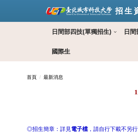
跳
招生
到
主
要
日間部四技(單獨招生)
日間
內
容
區
國際生
首頁
最新消息
◎招生簡章：詳見
電子檔
，請自行下載不另行