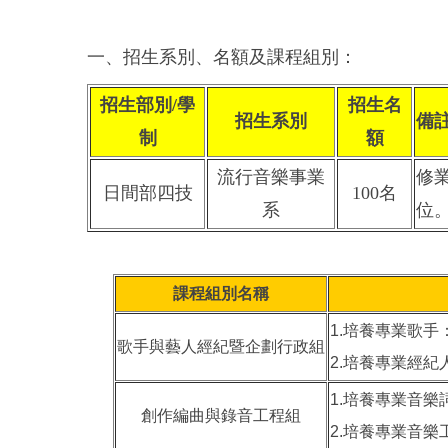
一、招生系別、名額及課程組別：
招生部別/學
招生名
招生系別
備
制
額
流行音樂事業
修
日間部四技
100名
系
位
課程組別名稱
1.培養專業歌
歌手與藝人經紀暨企劃行政組
2.培養專業經
1.培養專業音
創作編曲與錄音工程組
2.培養專業音