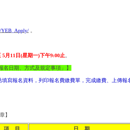
2K/YEB_Apply/
。
至 5月11日(星期一)下午9:00止
。
、報名日期、方式及規定事項」】
站填寫報名資料，列印報名費繳費單，完成繳費、上傳報
章】
項 目
日 期