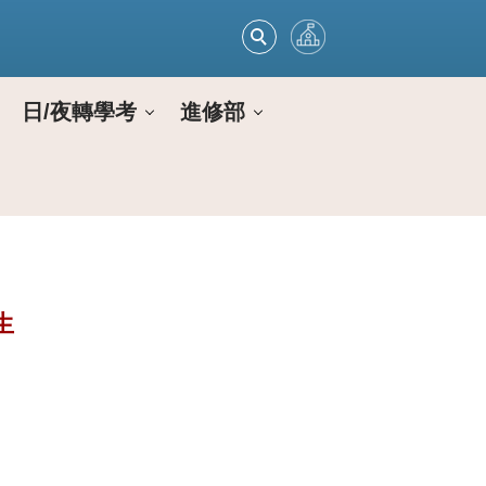
日/夜轉學考
進修部
生