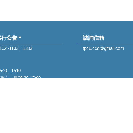
另行公告＊
諮詢信箱
1102~1103、1303
tpcu.ccd@gmail.com
1540、1510
六、日08:30-17:00
112台北市北投區學園路2號 | Tel : (02)2892-7154 | Fax : (02)2896-595
No. 2, Xueyuan Rd., Beitou, 112 Taipei, Taiwan, R.O.C.
3 Taipei City University of Science and Technology, All Rights Reser