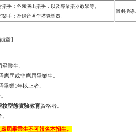
唱會樂手：各類演出樂手，以及專業樂器教學等。
個別指導
音室樂手：為錄音著作搭錄樂器。
簡章】
屆畢業生。
程
應屆或非應屆畢業生。
程
畢業1年以上者。
者。
學校型態實驗教育
資格者。
者。
之應屆畢業生
不可報名本招生
。