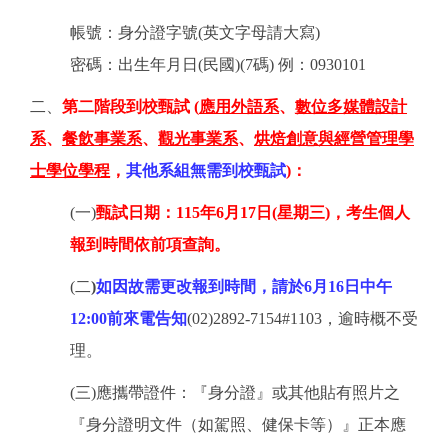
帳號：身分證字號(英文字母請大寫)
密碼：出生年月日(民國)(7碼) 例：0930101
二、
第二階段到校甄試 (
應用外語系
、
數位多媒體設計
系
、
餐飲事業系
、
觀光事業系
、
烘焙創意與經營管理學
士學位學程
，
其他系組無需到校甄試
)：
(一)
甄試日期：115年6月17日(星期三)，考生個人
報到時間依前項查詢。
(二
)
如因故需更改報到時間，請於6月16日中午
12:00前來電告知
(02)2892-7154#1103，逾時概不受
理。
(三)應攜帶證件：
『身分證』或其他貼有照片之
『身分證明文件（如駕照、健保卡等）』正本應