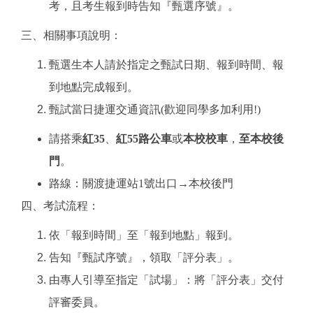
考，且考生報到時告知『甄選序號』。
三、相關事項說明：
甄選生本人請於指定之甄試日期、報到時間、報
到地點完成報到。
甄試當日捷運交通資訊(歡迎同學多加利用!)
請搭乘
紅35
、
紅55路公車
或
本校校車
，
至本校後
門
。
路線：關渡捷運站1號出口→本校後門
四、考試流程：
依「報到時間」至「報到地點」報到。
告知『甄試序號』，領取「評分表」。
由專人引導至指定「試場」：將「評分表」交付
評審委員。