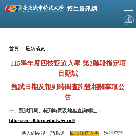
跳
招生資訊網
到
主
要
內
容
區
首頁
最新消息
115學年度四技甄選入學-第2階段指定項
目甄試
甄試日期及報到時間查詢暨相關事項公
告
一、甄試日期、報到時間及地點查詢網址：
https://enroll.tpcu.edu.tw/enroll/
進入網站後，請點選「
四技甄選入學
」進行查詢