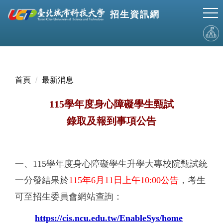
跳
招生資訊網
到
主
要
內
容
區
首頁
最新消息
115學年度身心障礙學生甄試
錄取及報到事項公告
一、115學年度身心障礙學生升學大專校院甄試統
一分發結果於
115年6月11日上午10:00公告
，考生
可至招生委員會網站查詢：
https://cis.ncu.edu.tw/EnableSys/home